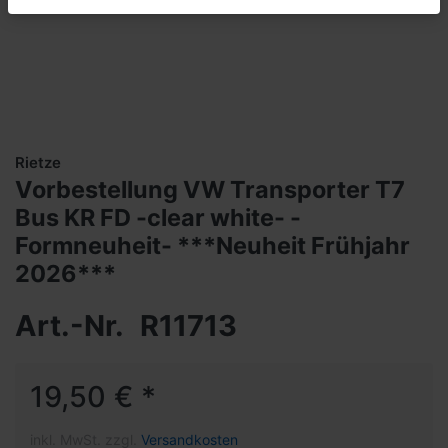
Rietze
Vorbestellung VW Transporter T7
Bus KR FD -clear white- -
Formneuheit- ***Neuheit Frühjahr
2026***
Art.-Nr.
R11713
19,50 € *
inkl. MwSt. zzgl.
Versandkosten