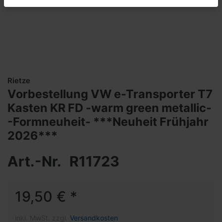
Rietze
Vorbestellung VW e-Transporter T7
Kasten KR FD -warm green metallic-
-Formneuheit- ***Neuheit Frühjahr
2026***
Art.-Nr.
R11723
19,50 € *
inkl. MwSt. zzgl.
Versandkosten