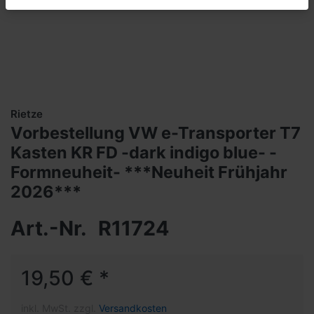
Rietze
Vorbestellung VW e-Transporter T7
Kasten KR FD -dark indigo blue- -
Formneuheit- ***Neuheit Frühjahr
2026***
Art.-Nr.
R11724
19,50 € *
inkl. MwSt. zzgl.
Versandkosten