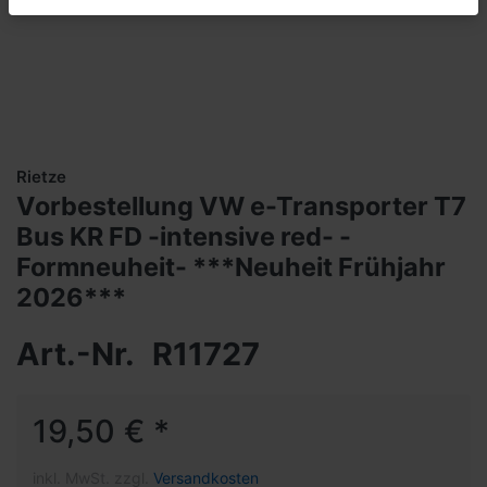
Rietze
Vorbestellung VW e-Transporter T7
Bus KR FD -intensive red- -
Formneuheit- ***Neuheit Frühjahr
2026***
Art.-Nr.
R11727
19,50 € *
inkl. MwSt. zzgl.
Versandkosten