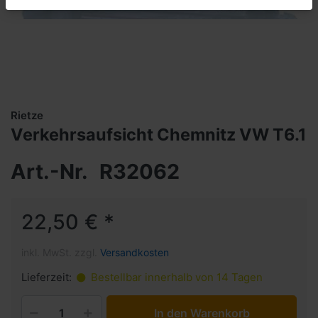
Rietze
Verkehrsaufsicht Chemnitz VW T6.1
Art.-Nr.
R32062
22,50 € *
inkl. MwSt. zzgl.
Versandkosten
Lieferzeit:
Bestellbar innerhalb von 14 Tagen
In den Warenkorb