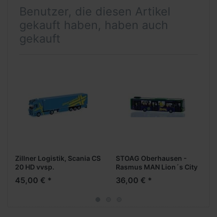
Benutzer, die diesen Artikel
gekauft haben, haben auch
gekauft
Zillner Logistik, Scania CS
STOAG Oberhausen -
20 HD vvsp.
Rasmus MAN Lion´s City
EuroKüKoAufl.
12´18 -Collectors
45,00 € *
36,00 € *
Edition-