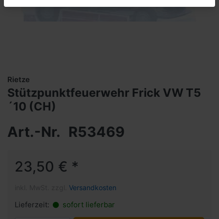
Rietze
Stützpunktfeuerwehr Frick VW T5
´10 (CH)
Art.-Nr.
R53469
23,50 € *
inkl. MwSt. zzgl.
Versandkosten
Lieferzeit:
sofort lieferbar