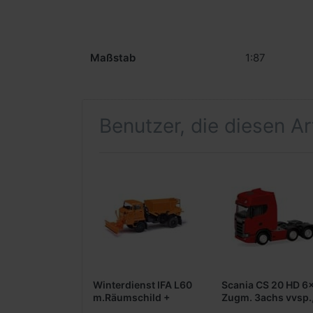
Maßstab
1:87
Benutzer, die diesen A
Winterdienst IFA L60
Scania CS 20 HD 6
m.Räumschild +
Zugm. 3achs vvsp.
Streuer
rot (Farbvariante)