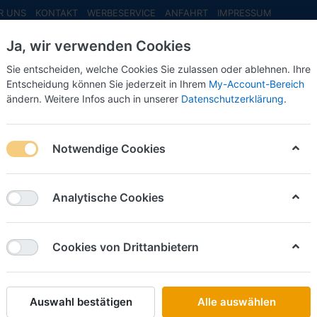
R UNS
KONTAKT
WERBESERVICE
ANFAHRT
IMPRESSUM
Ja, wir verwenden Cookies
Sie entscheiden, welche Cookies Sie zulassen oder ablehnen. Ihre
Entscheidung können Sie jederzeit in Ihrem
My-Account-Bereich
ändern. Weitere Infos auch in unserer
Datenschutzerklärung
.
INFO MAI
NEU EINGETROFFEN
NEUHEITEN VORB
iswalde VW T6.1 -Einsatzserie 1:87-
Notwendige Cookies
Rietze
DRK KV 
Analytische Cookies
-Einsatz
Cookies von Drittanbietern
Art.-Nr.
Auswahl bestätigen
Alle auswählen
25,00 