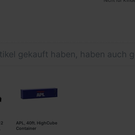
Nicht für Kind
rtikel gekauft haben, haben auch 
x2
APL, 40ft. HighCube
,
Container
(Sonderedition)