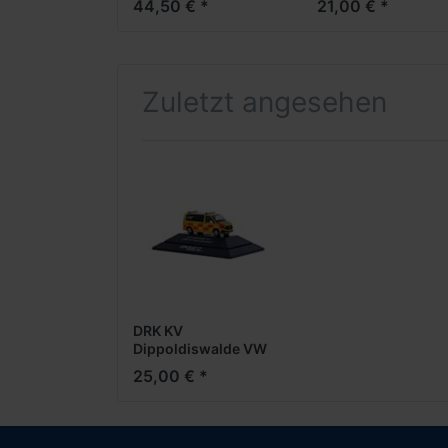
44,50 € *
21,00 € *
***Formneuheit***
Zuletzt angesehen
DRK KV
Dippoldiswalde VW
T6.1 -Einsatzserie
25,00 € *
1:87-