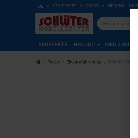
STARTSEITE
SHOPAKTUALISIERUNG
ÜBE
DE
PROSPEKTE
INFO JULI
INFO JUNI
Rietze
Einsatzfahrzeuge
DRK KV Dippold