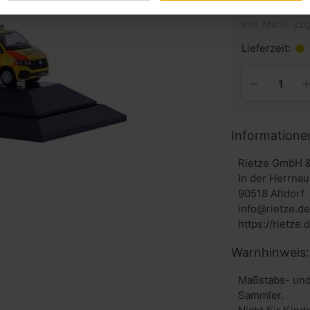
inkl. MwSt. zzg
Lieferzeit:
Informatione
Rietze GmbH 
In der Herrnau
90518 Altdorf
info@rietze.de
https://rietze.
Warnhinweis:
Maßstabs- und
Sammler.