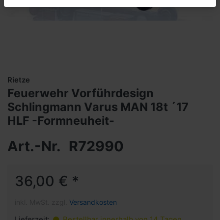
Rietze
Feuerwehr Vorführdesign
Schlingmann Varus MAN 18t ´17
HLF -Formneuheit-
Art.-Nr.
R72990
36,00 € *
inkl. MwSt. zzgl.
Versandkosten
Lieferzeit:
Bestellbar innerhalb von 14 Tagen