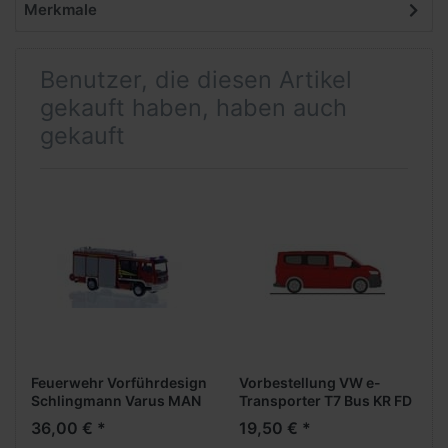
Merkmale
Benutzer, die diesen Artikel
gekauft haben, haben auch
gekauft
Feuerwehr Vorführdesign
Vorbestellung VW e-
Schlingmann Varus MAN
Transporter T7 Bus KR FD
13t ´08 HLF -
-intensive red- -
36,00 € *
19,50 € *
Formneuheit-
Formneuheit- ***Neuheit