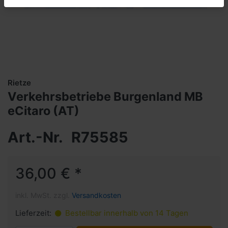
Rietze
Verkehrsbetriebe Burgenland MB
eCitaro (AT)
Art.-Nr.
R75585
36,00 € *
inkl. MwSt. zzgl.
Versandkosten
Lieferzeit:
Bestellbar innerhalb von 14 Tagen