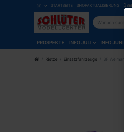
STARTSEITE
SHOPAKTUALISIERUNG
ÜBE
DE
PROSPEKTE
INFO JULI
INFO JUNI
Rietze
Einsatzfahrzeuge
BF Weimar, Wi