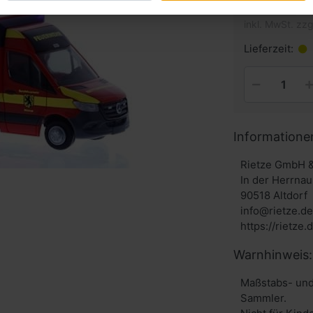
inkl. MwSt. zzg
Lieferzeit:
Informatione
Rietze GmbH 
In der Herrnau
90518 Altdorf
info@rietze.de
https://rietze.
Warnhinweis:
Maßstabs- und
Sammler.