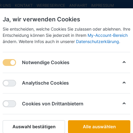
R UNS
KONTAKT
WERBESERVICE
ANFAHRT
IMPRESSUM
Ja, wir verwenden Cookies
Sie entscheiden, welche Cookies Sie zulassen oder ablehnen. Ihre
Entscheidung können Sie jederzeit in Ihrem
My-Account-Bereich
ändern. Weitere Infos auch in unserer
Datenschutzerklärung
.
INFO MAI
NEU EINGETROFFEN
NEUHEITEN VORB
etmarscher Ambulanz Design-RTW ´18
Notwendige Cookies
Rietze
BF Weim
Analytische Cookies
Ambula
Cookies von Drittanbietern
Art.-Nr.
Auswahl bestätigen
Alle auswählen
27,00 €