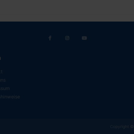
a
kt
uns
ssum
shinweise
Copyright © 