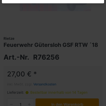
Rietze
Feuerwehr Gütersloh GSF RTW ´18
Art.-Nr.
R76256
27,00 € *
inkl. MwSt. zzgl.
Versandkosten
Lieferzeit:
Bestellbar innerhalb von 14 Tagen
In den Warenkorb