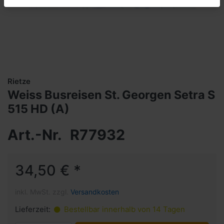
Rietze
Weiss Busreisen St. Georgen Setra S
515 HD (A)
Art.-Nr.
R77932
34,50 € *
inkl. MwSt. zzgl.
Versandkosten
Lieferzeit:
Bestellbar innerhalb von 14 Tagen