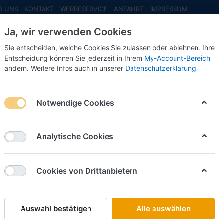
R UNS
KONTAKT
WERBESERVICE
ANFAHRT
IMPRESSUM
Ja, wir verwenden Cookies
Sie entscheiden, welche Cookies Sie zulassen oder ablehnen. Ihre
Entscheidung können Sie jederzeit in Ihrem
My-Account-Bereich
ändern. Weitere Infos auch in unserer
Datenschutzerklärung
.
INFO MAI
NEU EINGETROFFEN
NEUHEITEN VORB
tze
Notwendige Cookies
on
19
Analytische Cookies
Name: A bis Z
iere nach
Cookies von Drittanbietern
RIETZE
Bodensee-Oberschwaben Lindau MAN Lion´s Cit
Collectors Edition-
Auswahl bestätigen
Alle auswählen
Art.-Nr.
R75403