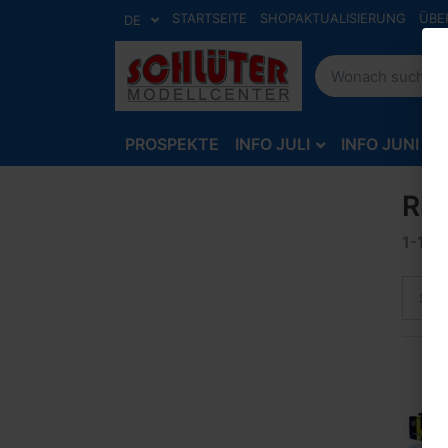
STARTSEITE
SHOPAKTUALISIERUNG
ÜBE
DE
PROSPEKTE
INFO JULI
INFO JUNI
Rie
1-12
v
Sort