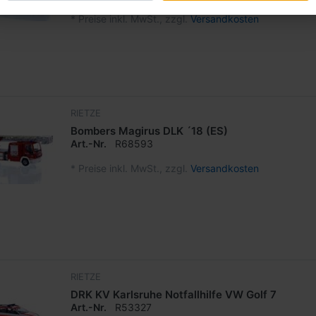
*
Preise inkl. MwSt., zzgl.
Versandkosten
RIETZE
Bombers Magirus DLK ´18 (ES)
Art.-Nr.
R68593
*
Preise inkl. MwSt., zzgl.
Versandkosten
RIETZE
DRK KV Karlsruhe Notfallhilfe VW Golf 7
Art.-Nr.
R53327