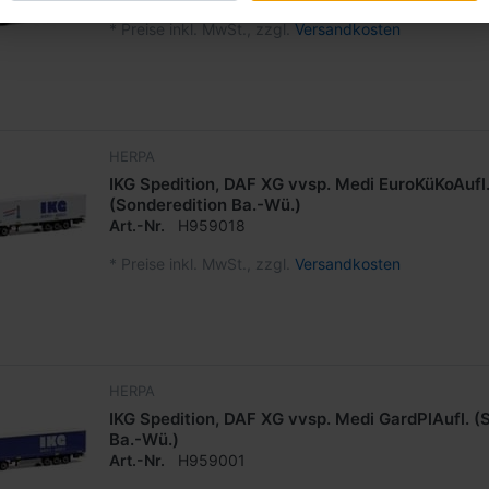
*
Preise inkl. MwSt., zzgl.
Versandkosten
HERPA
IKG Spedition, DAF XG vvsp. Medi EuroKüKoAufl
(Sonderedition Ba.-Wü.)
Art.-Nr.
H959018
*
Preise inkl. MwSt., zzgl.
Versandkosten
HERPA
IKG Spedition, DAF XG vvsp. Medi GardPlAufl. (
Ba.-Wü.)
Art.-Nr.
H959001