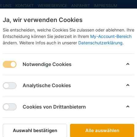
R UNS
KONTAKT
WERBESERVICE
ANFAHRT
IMPRESSUM
Ja, wir verwenden Cookies
Sie entscheiden, welche Cookies Sie zulassen oder ablehnen. Ihre
Entscheidung können Sie jederzeit in Ihrem
My-Account-Bereich
ändern. Weitere Infos auch in unserer
Datenschutzerklärung
.
INFO MAI
NEU EINGETROFFEN
NEUHEITEN VORB
dereditionen
Notwendige Cookies
on
7
Analytische Cookies
Name: A bis Z
iere nach
Cookies von Drittanbietern
SCHLÜTER SORTIMENT
Börje Jönsson "50 years Anniversary", Scania 
Zugm. vvsp. (S)
Auswahl bestätigen
Alle auswählen
Art.-Nr.
402107