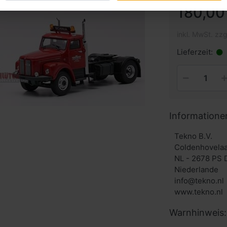
180,00
inkl. MwSt. zzg
Lieferzeit:
Informatione
Tekno B.V.
Coldenhovelaa
NL - 2678 PS 
Niederlande
info@tekno.nl
www.tekno.nl
Warnhinweis: