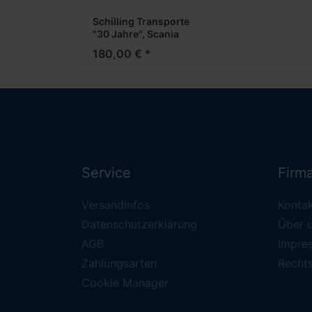
Schilling Transporte
"30 Jahre", Scania
Hauber Zugm.-Set
180,00 € *
(Metall 1:50) --
exklusiv --
Service
Firm
Versandinfos
Konta
Datenschutzerklärung
Über 
AGB
Impre
Zahlungsarten
Recht
Cookie Manager