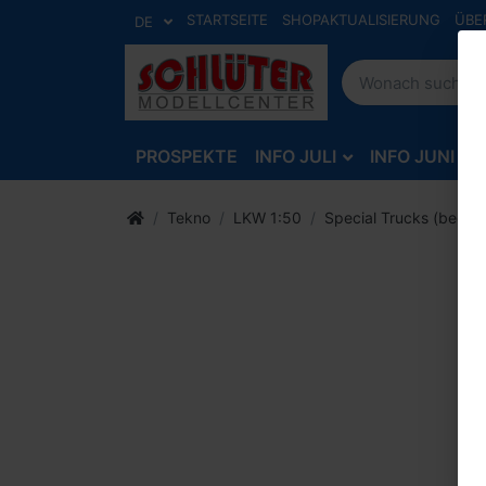
STARTSEITE
SHOPAKTUALISIERUNG
ÜBE
DE
PROSPEKTE
INFO JULI
INFO JUNI
Tekno
LKW 1:50
Special Trucks (bedru