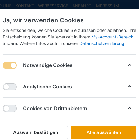
R UNS
KONTAKT
WERBESERVICE
ANFAHRT
IMPRESSUM
Ja, wir verwenden Cookies
Sie entscheiden, welche Cookies Sie zulassen oder ablehnen. Ihre
Entscheidung können Sie jederzeit in Ihrem
My-Account-Bereich
ändern. Weitere Infos auch in unserer
Datenschutzerklärung
.
INFO MAI
NEU EINGETROFFEN
NEUHEITEN VORB
ckt)
Schilling Transporte "30 Jahre", Scania Hauber Zugm.-Set (Meta
Notwendige Cookies
Tekno
Schillin
Analytische Cookies
Scania 
(Metall 
Cookies von Drittanbietern
Art.-Nr.
Auswahl bestätigen
Alle auswählen