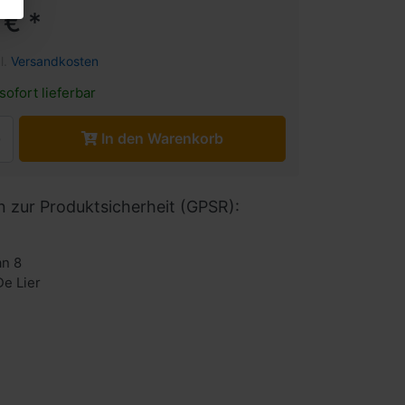
 € *
l.
Versandkosten
sofort lieferbar
In den Warenkorb
n zur Produktsicherheit (GPSR):
n 8
De Lier