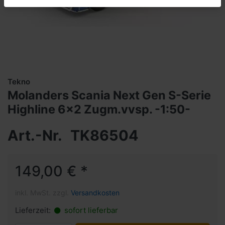
Tekno
Molanders Scania Next Gen S-Serie
Highline 6x2 Zugm.vvsp. -1:50-
Art.-Nr.
TK86504
149,00 € *
inkl. MwSt. zzgl.
Versandkosten
Lieferzeit:
sofort lieferbar