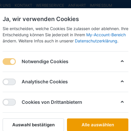
R UNS
KONTAKT
WERBESERVICE
ANFAHRT
IMPRESSUM
Ja, wir verwenden Cookies
Sie entscheiden, welche Cookies Sie zulassen oder ablehnen. Ihre
Entscheidung können Sie jederzeit in Ihrem
My-Account-Bereich
ändern. Weitere Infos auch in unserer
Datenschutzerklärung
.
INFO MAI
NEU EINGETROFFEN
NEUHEITEN VORB
ckt)
Beau - Fast & Furious Scania R-serie Topline 4x2 Zugm.vvsp. 
Notwendige Cookies
Tekno
Beau - F
Analytische Cookies
serie T
-1:50-
Cookies von Drittanbietern
Art.-Nr.
Auswahl bestätigen
Alle auswählen