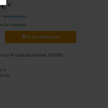
 € *
l.
Versandkosten
sofort lieferbar
In den Warenkorb
n zur Produktsicherheit (GPSR):
n 8
De Lier