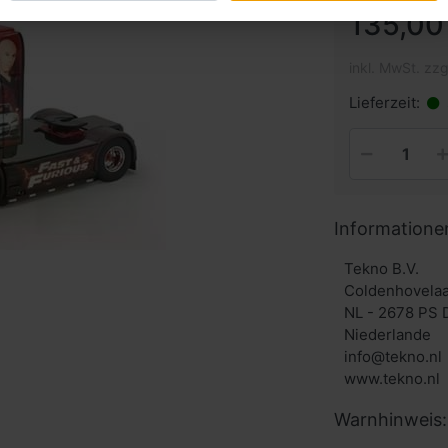
135,00
inkl. MwSt. zzg
Lieferzeit:
Informatione
Tekno B.V.
Coldenhovelaa
NL - 2678 PS 
Niederlande
info@tekno.nl
www.tekno.nl
Warnhinweis: