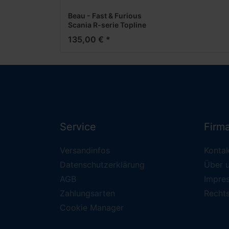
Beau - Fast & Furious
Scania R-serie Topline
4x2 Zugm.vvsp.
135,00 € *
-1:50-
Service
Firm
Versandinfos
Konta
Datenschutzerklärung
Über 
AGB
Impre
Zahlungsarten
Recht
Cookie Manager