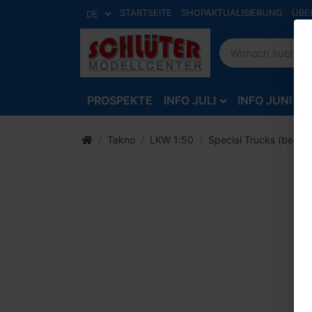
STARTSEITE
SHOPAKTUALISIERUNG
ÜBE
DE
PROSPEKTE
INFO JULI
INFO JUNI
Tekno
LKW 1:50
Special Trucks (bedru