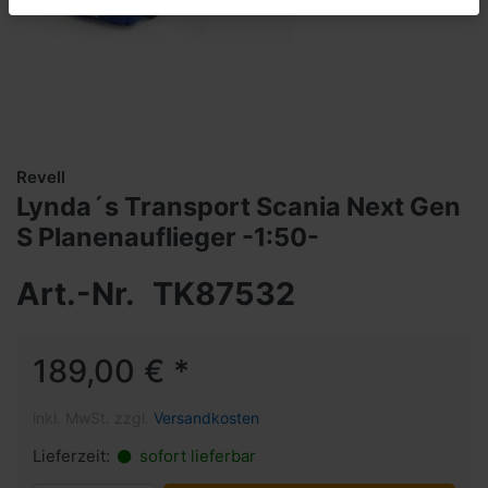
Revell
Lynda´s Transport Scania Next Gen
S Planenauflieger -1:50-
Art.-Nr.
TK87532
189,00 € *
inkl. MwSt. zzgl.
Versandkosten
Lieferzeit:
sofort lieferbar