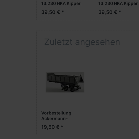
13.230 HKA Kipper,
13.230 HKA Kipper,
2achsig -blau-
2achsig -orange-
39,50 € *
39,50 € *
***Neuheiten
***Neuheiten
2025***
2025***
Zuletzt angesehen
Vorbestellung
Ackermann-
Sattelkipper -
19,50 € *
Bausatz-
***Neuheiten