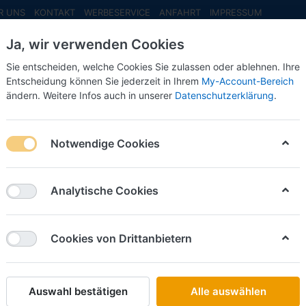
R UNS
KONTAKT
WERBESERVICE
ANFAHRT
IMPRESSUM
Ja, wir verwenden Cookies
Sie entscheiden, welche Cookies Sie zulassen oder ablehnen. Ihre
Entscheidung können Sie jederzeit in Ihrem
My-Account-Bereich
ändern. Weitere Infos auch in unserer
Datenschutzerklärung
.
INFO MAI
NEU EINGETROFFEN
NEUHEITEN VORB
nn-Sattelkipper -Bausatz- ***Neuheiten 2025***
Notwendige Cookies
VK-Modelle
Vorbest
Analytische Cookies
Sattelki
***Neuh
Cookies von Drittanbietern
Art.-Nr.
Auswahl bestätigen
Alle auswählen