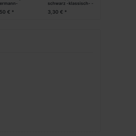
ermann-
schwarz -klassisch- -
elkipper -
Brekina-
50 € *
3,30 € *
tigmodell-
Neuheiten
5***