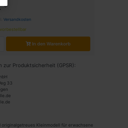
 *
l.
Versandkosten
vorbestellbar
In den Warenkorb
n zur Produktsicherheit (GPSR):
mbH
Weg 33
ngen
le.de
le.de
 originalgetreues Kleinmodell für erwachsene