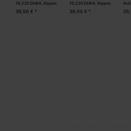
19.230 DHKA, Kipper,
19.230 DHKA, Kipper,
Ack
3achsig -resedagrün-
3achsig -grau-
Satt
39,50 € *
39,50 € *
26,
***Neuheiten
***Neuheiten
Fer
2025***
2025***
***
202