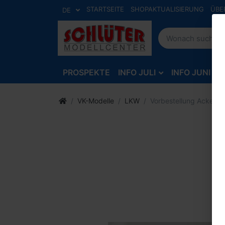
STARTSEITE
SHOPAKTUALISIERUNG
ÜBE
DE
PROSPEKTE
INFO JULI
INFO JUNI
VK-Modelle
LKW
Vorbestellung Ackerma