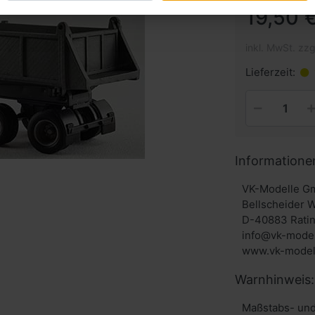
19,50 €
inkl. MwSt. zzg
Lieferzeit:
Informatione
VK-Modelle G
Bellscheider 
D-40883 Rati
info@vk-model
www.vk-model
Warnhinweis:
Maßstabs- und