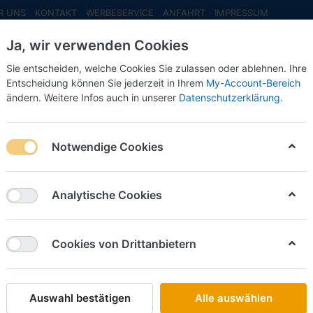
R UNS
KONTAKT
WERBESERVICE
ANFAHRT
IMPRESSUM
Ja, wir verwenden Cookies
Sie entscheiden, welche Cookies Sie zulassen oder ablehnen. Ihre
Entscheidung können Sie jederzeit in Ihrem
My-Account-Bereich
ändern. Weitere Infos auch in unserer
Datenschutzerklärung
.
INFO MAI
NEU EINGETROFFEN
NEUHEITEN VORB
230 DHKA, Kipper, 3achsig -grau- ***Neuheiten 2025***
Notwendige Cookies
VK-Modelle
Vorbest
Analytische Cookies
DHKA, K
***Neuh
Cookies von Drittanbietern
Art.-Nr.
Auswahl bestätigen
Alle auswählen