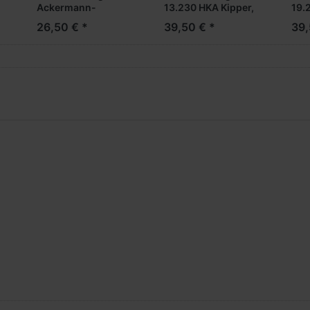
Ackermann-
13.230 HKA Kipper,
19.
Sattelkipper -
2achsig -orange-
3ac
26,50 € *
39,50 € *
39,
Fertigmodell-
***Neuheiten
***
***Neuheiten
2025***
202
2025***