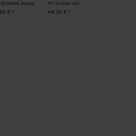
230 DHKA, Kipper,
111 3a Szm. mit
hsig -resedagrün-
Sattelkipper
50 € *
44,50 € *
Neuheiten
***Neuheiten
5***
2025***