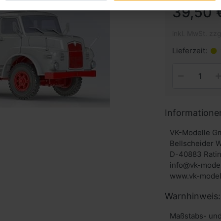
39,50 
inkl. MwSt. zzg
Lieferzeit:
Informatione
VK-Modelle G
Bellscheider 
D-40883 Rati
info@vk-model
www.vk-model
Warnhinweis:
Maßstabs- und