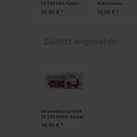
13.230 HKA Kipper,
Ackermann-
2achsig -blau-
Sattelkipper -
39,50 € *
19,50 € *
***Neuheiten
Bausatz-
2025***
***Neuheiten
2025***
Zuletzt angesehen
Vorbestellung MAN
19.230 DHKA, Kipper,
3achsig -grau-
39,50 € *
***Neuheiten
2025***