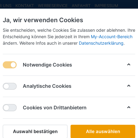
R UNS
KONTAKT
WERBESERVICE
ANFAHRT
IMPRESSUM
Ja, wir verwenden Cookies
Sie entscheiden, welche Cookies Sie zulassen oder ablehnen. Ihre
Entscheidung können Sie jederzeit in Ihrem
My-Account-Bereich
ändern. Weitere Infos auch in unserer
Datenschutzerklärung
.
INFO MAI
NEU EINGETROFFEN
NEUHEITEN VORB
dermodelle
Notwendige Cookies
Xtra-Sondermodelle
Analytische Cookies
Cookies von Drittanbietern
Auswahl bestätigen
Alle auswählen