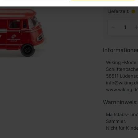
inkl. MwSt. zzg
Lieferzeit:
Informatione
Wiking -Model
Schlittenbache
58511 Lüdensc
info@wiking.d
www.wiking.d
Warnhinweis:
Maßstabs- und
Sammler.
Nicht für Kind