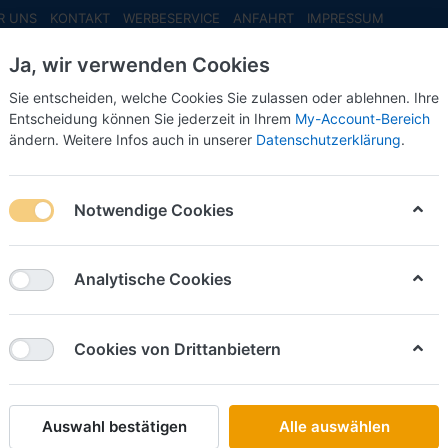
R UNS
KONTAKT
WERBESERVICE
ANFAHRT
IMPRESSUM
Ja, wir verwenden Cookies
Sie entscheiden, welche Cookies Sie zulassen oder ablehnen. Ihre
Entscheidung können Sie jederzeit in Ihrem
My-Account-Bereich
ändern. Weitere Infos auch in unserer
Datenschutzerklärung
.
INFO MAI
NEU EINGETROFFEN
NEUHEITEN VORB
Clark"
Notwendige Cookies
Wiking
Kastenw
Analytische Cookies
Art.-Nr.
Cookies von Drittanbietern
15,50 €
Auswahl bestätigen
Alle auswählen