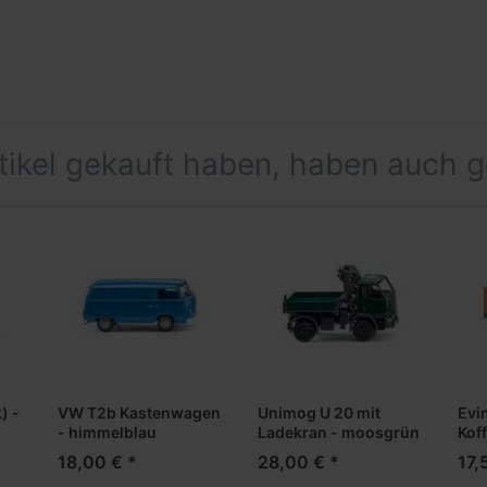
rtikel gekauft haben, haben auch 
) -
VW T2b Kastenwagen
Unimog U 20 mit
Evi
- himmelblau
Ladekran - moosgrün
Kof
18,00 € *
28,00 € *
17,