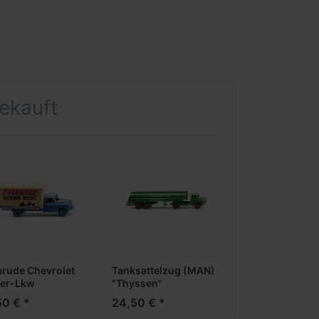
gekauft
nrude Chevrolet
Tanksattelzug (MAN)
fer-Lkw
"Thyssen"
50 € *
24,50 € *