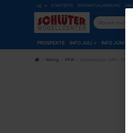
STARTSEITE
SHOPAKTUALISIERUNG
ÜBE
DE
PROSPEKTE
INFO JULI
INFO JUNI
Wiking
PKW
Kastenwagen (MB L 319) "