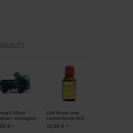
gekauft
mog U 20 mit
LUX Druck- und
ekran - moosgrün
Lackentferner DLE-
90, 100 ml
00 € *
12,00 € *