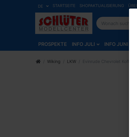
STARTSEITE
SHOPAKTUALISIERUNG
ÜBE
DE
PROSPEKTE
INFO JULI
INFO JUNI
Wiking
LKW
Evinrude Chevrolet Koffer