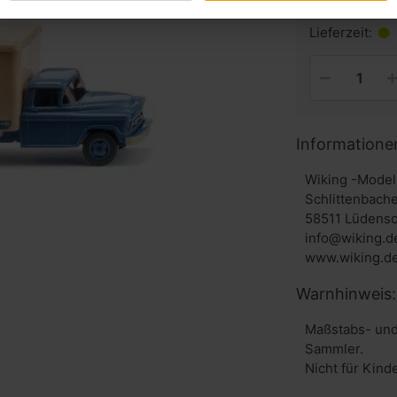
inkl. MwSt. zzg
Lieferzeit:
Informatione
Wiking -Model
Schlittenbache
58511 Lüdensc
info@wiking.d
www.wiking.d
Warnhinweis:
Maßstabs- und
Sammler.
Nicht für Kind