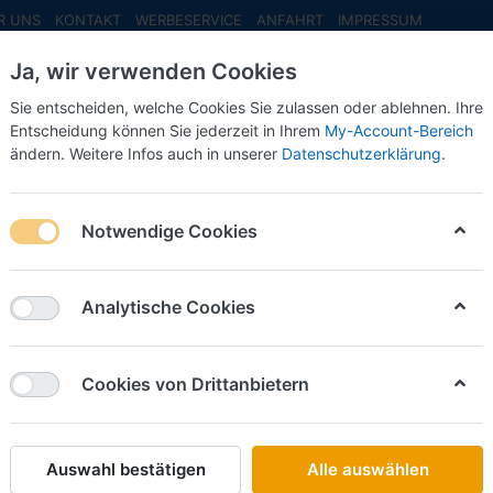
R UNS
KONTAKT
WERBESERVICE
ANFAHRT
IMPRESSUM
Ja, wir verwenden Cookies
Sie entscheiden, welche Cookies Sie zulassen oder ablehnen. Ihre
Entscheidung können Sie jederzeit in Ihrem
My-Account-Bereich
ändern. Weitere Infos auch in unserer
Datenschutzerklärung
.
INFO MAI
NEU EINGETROFFEN
NEUHEITEN VORB
-Lkw
Notwendige Cookies
Wiking
Evinrud
Analytische Cookies
Art.-Nr.
Cookies von Drittanbietern
17,50 €
Auswahl bestätigen
Alle auswählen