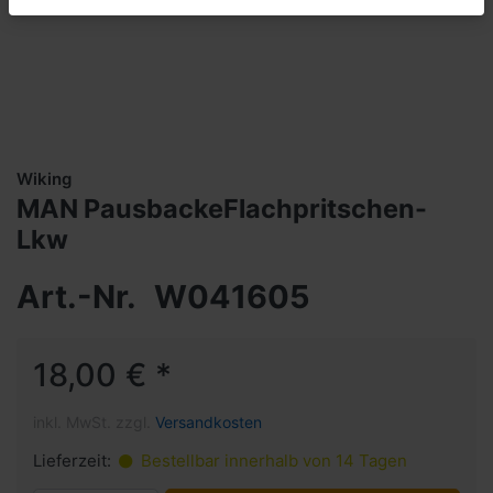
Wiking
MAN PausbackeFlachpritschen-
Lkw
Art.-Nr.
W041605
18,00 € *
inkl. MwSt. zzgl.
Versandkosten
Lieferzeit:
Bestellbar innerhalb von 14 Tagen