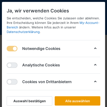
Ja, wir verwenden Cookies
Sie entscheiden, welche Cookies Sie zulassen oder ablehnen.
Ihre Entscheidung können Sie jederzeit in Ihrem
My-Account-
Bereich
ändern. Weitere Infos auch in unserer
Menü
Anmelden
Shopaktualisierung
Warenkorb
Datenschutzerklärung
.
2016
Notwendige Cookies
1-10
von
10
Filtern
Sortieren
Analytische Cookies
Cookies von Drittanbietern
HERPA
Agrosprinter, MAN TGX XLX vvsp.
Kempf Kippsattel Aufl. --
Restposten, geringe Stückzahl --
Auswahl bestätigen
Alle auswählen
Art.-Nr.
4957