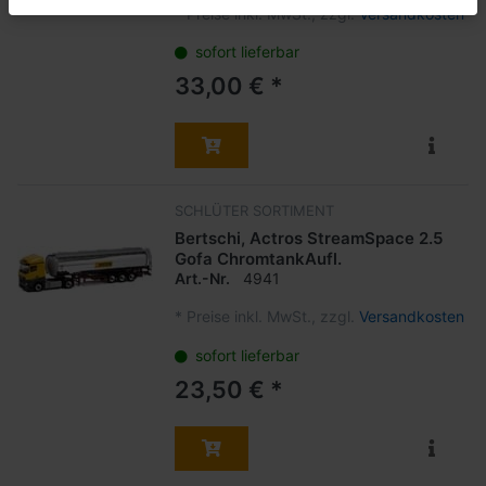
*
Preise inkl. MwSt., zzgl.
Versandkosten
sofort lieferbar
33,00 € *
SCHLÜTER SORTIMENT
Bertschi, Actros StreamSpace 2.5
Gofa ChromtankAufl.
Art.-Nr.
4941
*
Preise inkl. MwSt., zzgl.
Versandkosten
sofort lieferbar
23,50 € *