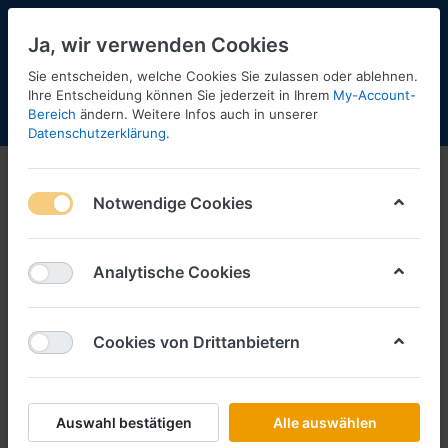
Ja, wir verwenden Cookies
Sie entscheiden, welche Cookies Sie zulassen oder ablehnen.
Ihre Entscheidung können Sie jederzeit in Ihrem
My-Account-
Bereich
ändern. Weitere Infos auch in unserer
Menü
Anmelden
Shopaktualisierung
Warenkorb
Datenschutzerklärung
.
2025
Notwendige Cookies
1-12
von
16
Filtern
Sortieren
Analytische Cookies
Cookies von Drittanbietern
SCHLÜTER SORTIMENT
Angleitner "FACC", DAF XG+ vvsp.
2018 MediGardPlAufl.(A)
Art.-Nr.
5237
Auswahl bestätigen
Alle auswählen
*
Preise inkl. MwSt., zzgl.
Versandkosten