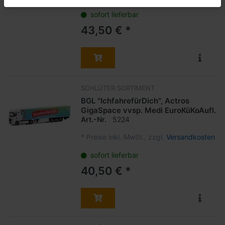
sofort lieferbar
43,50 € *
SCHLÜTER SORTIMENT
BGL "IchfahrefürDich", Actros
GigaSpace vvsp. Medi EuroKüKoAufl.
Art.-Nr.
5224
*
Preise inkl. MwSt., zzgl.
Versandkosten
sofort lieferbar
40,50 € *