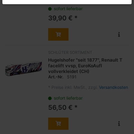
sofort lieferbar
39,90 € *
SCHLÜTER SORTIMENT
Hugelshofer "seit 1877", Renault T
facelift vvsp, EuroKoAufl
vollverkleidet (CH)
Art.-Nr.
5191
*
Preise inkl. MwSt., zzgl.
Versandkosten
sofort lieferbar
56,50 € *