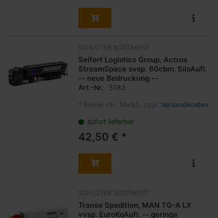
SCHLÜTER SORTIMENT
Seifert Logistics Group, Actros
StreamSpace svsp. 60cbm. SiloAufl.
-- neue Bedruckung --
Art.-Nr.
5183
*
Preise inkl. MwSt., zzgl.
Versandkosten
sofort lieferbar
42,50 € *
SCHLÜTER SORTIMENT
Transa Spedition, MAN TG-A LX
vvsp. EuroKoAufl. -- geringe