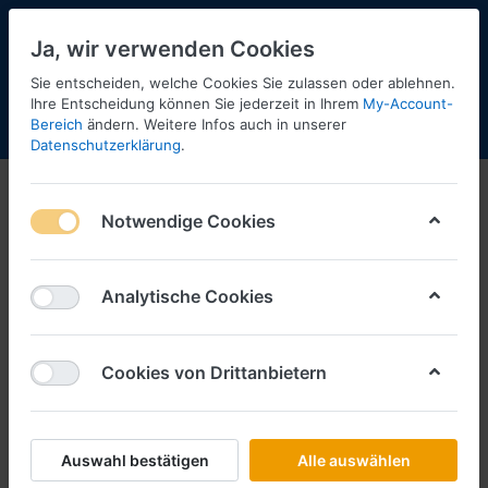
Ja, wir verwenden Cookies
Sie entscheiden, welche Cookies Sie zulassen oder ablehnen.
Ihre Entscheidung können Sie jederzeit in Ihrem
My-Account-
Bereich
ändern. Weitere Infos auch in unserer
Menü
Anmelden
Shopaktualisierung
Warenkorb
Datenschutzerklärung
.
2023
Notwendige Cookies
1-12
von
15
Filtern
Sortieren
Analytische Cookies
Cookies von Drittanbietern
SCHLÜTER SORTIMENT
Angleitner "Erlkönig", DAF XG+ vvsp.
Megatrailer GardPlAufl.
Art.-Nr.
5194
Auswahl bestätigen
Alle auswählen
*
Preise inkl. MwSt., zzgl.
Versandkosten