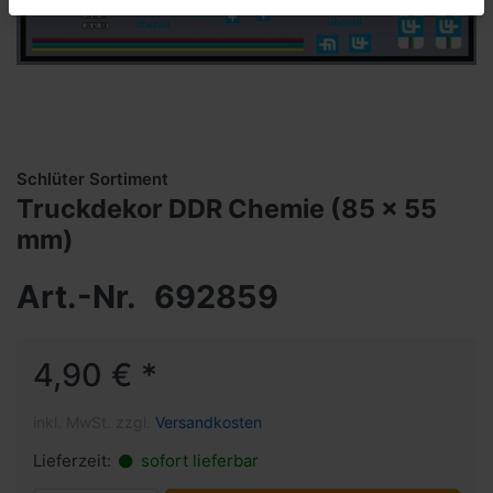
Schlüter Sortiment
Truckdekor DDR Chemie (85 x 55
mm)
Art.-Nr.
692859
4,90 € *
inkl. MwSt. zzgl.
Versandkosten
Lieferzeit:
sofort lieferbar