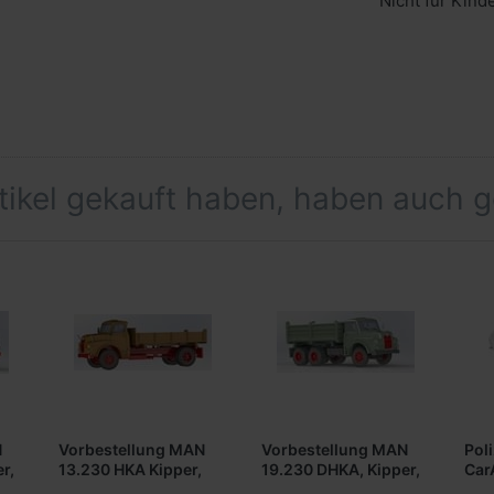
Nicht für Kind
rtikel gekauft haben, haben auch 
N
Vorbestellung MAN
Vorbestellung MAN
Poli
r,
13.230 HKA Kipper,
19.230 DHKA, Kipper,
Car
2achsig -orange-
3achsig -resedagrün-