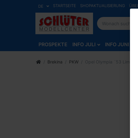
STARTSEITE
SHOPAKTUALISIERUNG
ÜBE
DE
PROSPEKTE
INFO JULI
INFO JUNI
Brekina
PKW
Opel Olympia ´53 Limousi