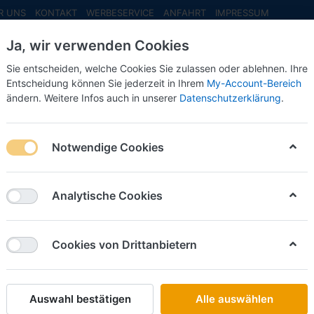
R UNS
KONTAKT
WERBESERVICE
ANFAHRT
IMPRESSUM
Ja, wir verwenden Cookies
Sie entscheiden, welche Cookies Sie zulassen oder ablehnen. Ihre
Entscheidung können Sie jederzeit in Ihrem
My-Account-Bereich
ändern. Weitere Infos auch in unserer
Datenschutzerklärung
.
INFO MAI
NEU EINGETROFFEN
NEUHEITEN VORB
ne -schwarz-
Notwendige Cookies
Brekina
Opel Ol
Analytische Cookies
schwarz
Cookies von Drittanbietern
Art.-Nr.
Auswahl bestätigen
Alle auswählen
15,50 €