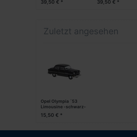
39,50 € *
39,50 € *
***Neuheiten
***Neuheiten
2025***
2025***
Zuletzt angesehen
Opel Olympia ´53
Limousine -schwarz-
15,50 € *