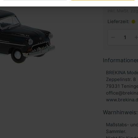
inkl. MwSt. zzg
Lieferzeit:
Informatione
BREKINA Mode
Zeppelinstr. 8
79331 Tening
office@brekin
www.brekina.
Warnhinweis:
Maßstabs- und
Sammler.