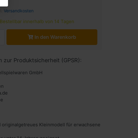
l.
Versandkosten
Bestellbar innerhalb von 14 Tagen
In den Warenkorb
n zur Produktsicherheit (GPSR):
llspielwaren GmbH
en
a.de
de
 originalgetreues Kleinmodell für erwachsene