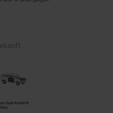
er unter 14 Jahren geeignet.
gekauft
zei Opel Kadett B
AVan