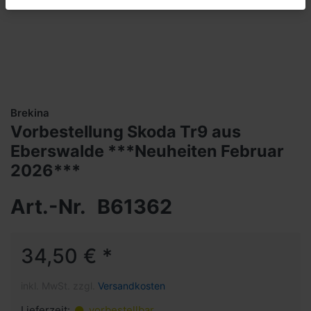
Brekina
Vorbestellung Skoda Tr9 aus
Eberswalde ***Neuheiten Februar
2026***
Art.-Nr.
B61362
34,50 € *
inkl. MwSt. zzgl.
Versandkosten
Lieferzeit:
vorbestellbar