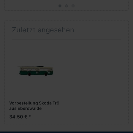
Zuletzt angesehen
Vorbestellung Skoda Tr9
aus Eberswalde
***Neuheiten Februar
34,50 € *
2026***