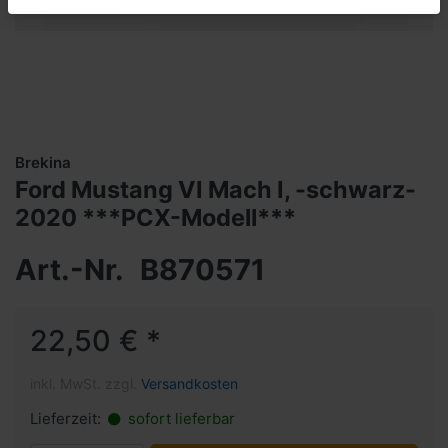
Brekina
Ford Mustang VI Mach I, -schwarz-
2020 ***PCX-Modell***
Art.-Nr.
B870571
22,50 € *
inkl. MwSt. zzgl.
Versandkosten
Lieferzeit:
sofort lieferbar