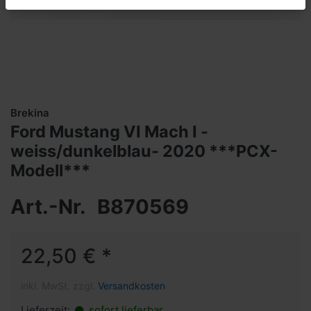
Brekina
Ford Mustang VI Mach I -
weiss/dunkelblau- 2020 ***PCX-
Modell***
Art.-Nr.
B870569
22,50 € *
inkl. MwSt. zzgl.
Versandkosten
Lieferzeit:
sofort lieferbar