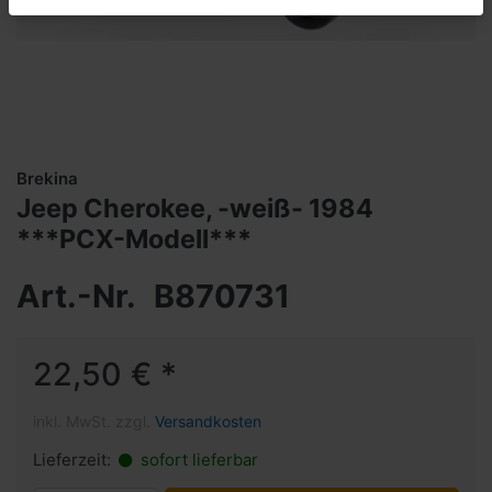
Brekina
Jeep Cherokee, -weiß- 1984
***PCX-Modell***
Art.-Nr.
B870731
22,50 € *
inkl. MwSt. zzgl.
Versandkosten
Lieferzeit:
sofort lieferbar