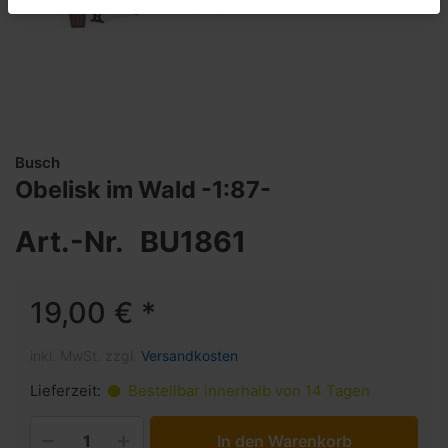
Busch
Obelisk im Wald -1:87-
Art.-Nr.
BU1861
19,00 € *
inkl. MwSt. zzgl.
Versandkosten
Lieferzeit:
Bestellbar innerhalb von 14 Tagen
In den Warenkorb