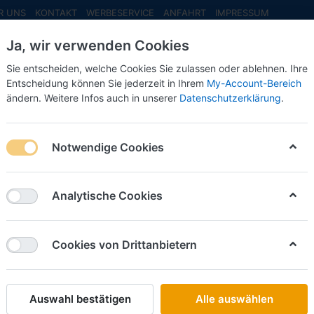
R UNS
KONTAKT
WERBESERVICE
ANFAHRT
IMPRESSUM
Ja, wir verwenden Cookies
Sie entscheiden, welche Cookies Sie zulassen oder ablehnen. Ihre
Entscheidung können Sie jederzeit in Ihrem
My-Account-Bereich
ändern. Weitere Infos auch in unserer
Datenschutzerklärung
.
INFO MAI
NEU EINGETROFFEN
NEUHEITEN VORB
 -lang- 1:87-
Notwendige Cookies
Busch
Leonhar
Analytische Cookies
lang- 1:
Cookies von Drittanbietern
Art.-Nr.
Auswahl bestätigen
Alle auswählen
32,50 