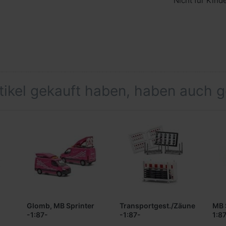
Nicht für Kind
rtikel gekauft haben, haben auch 
Glomb, MB Sprinter
Transportgest./Zäune
MB 
-1:87-
-1:87-
1:8