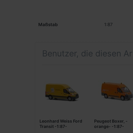
Maßstab
1:87
Benutzer, die diesen A
Leonhard Weiss Ford
Peugeot Boxer, -
Transit -1:87-
orange- -1:87-