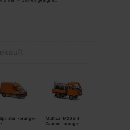
er unter 14 Jahren geeignet.
gekauft
Sprinter, -orange-
Multicar M26 mit
7-
Zäunen -orange-
-1:87-