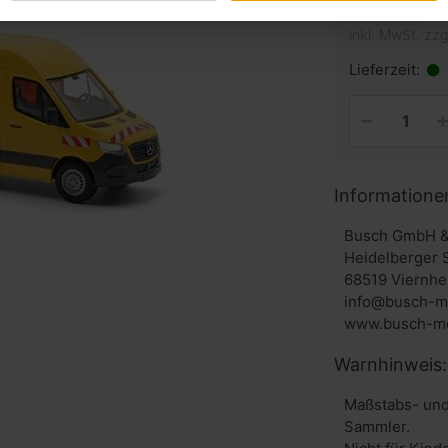
inkl. MwSt. zzg
Lieferzeit:
Informatione
Busch GmbH &
Heidelberger 
68519 Viernhe
info@busch-m
www.busch-mo
Warnhinweis:
Maßstabs- und
Sammler.