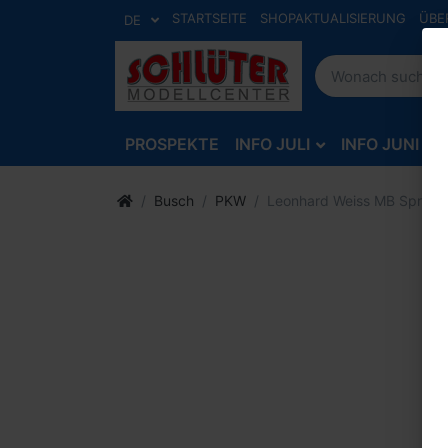
STARTSEITE
SHOPAKTUALISIERUNG
ÜBE
DE
PROSPEKTE
INFO JULI
INFO JUNI
Busch
PKW
Leonhard Weiss MB Sprinter