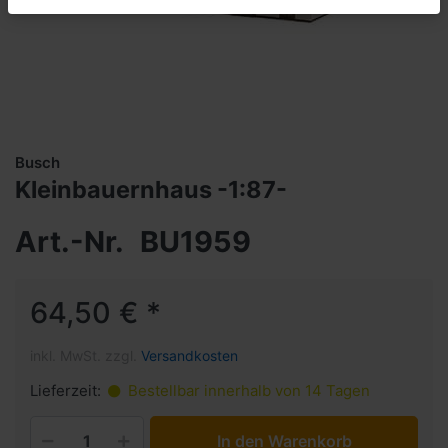
Busch
Kleinbauernhaus -1:87-
Art.-Nr.
BU1959
64,50 € *
inkl. MwSt. zzgl.
Versandkosten
Lieferzeit:
Bestellbar innerhalb von 14 Tagen
In den Warenkorb