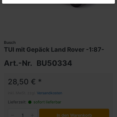
Busch
TUI mit Gepäck Land Rover -1:87-
Art.-Nr.
BU50334
28,50 € *
inkl. MwSt. zzgl.
Versandkosten
Lieferzeit:
sofort lieferbar
In den Warenkorb