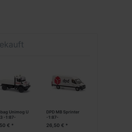
gekauft
abag Unimog U
DPD MB Sprinter
3 -1:87-
-1:87-
50 € *
26,50 € *