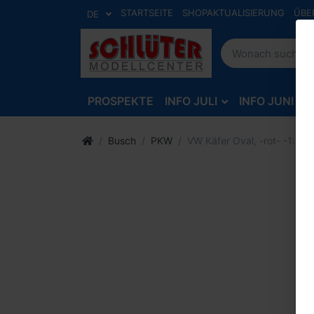
STARTSEITE
SHOPAKTUALISIERUNG
ÜBE
DE
PROSPEKTE
INFO JULI
INFO JUNI
Busch
PKW
VW Käfer Oval, -rot- -1:87-