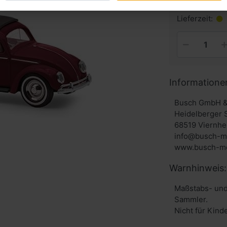
inkl. MwSt. zzg
Lieferzeit:
Informatione
Busch GmbH &
Heidelberger 
68519 Viernhe
info@busch-m
www.busch-mo
Warnhinweis:
Maßstabs- und
Sammler.
Nicht für Kind