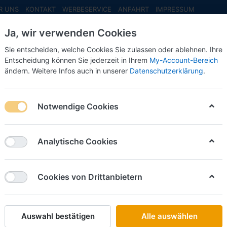
R UNS
KONTAKT
WERBESERVICE
ANFAHRT
IMPRESSUM
Ja, wir verwenden Cookies
Sie entscheiden, welche Cookies Sie zulassen oder ablehnen. Ihre
Entscheidung können Sie jederzeit in Ihrem
My-Account-Bereich
ändern. Weitere Infos auch in unserer
Datenschutzerklärung
.
INFO MAI
NEU EINGETROFFEN
NEUHEITEN VORB
Notwendige Cookies
Busch
VW Käfer
Analytische Cookies
Art.-Nr.
Cookies von Drittanbietern
22,50 
Auswahl bestätigen
Alle auswählen