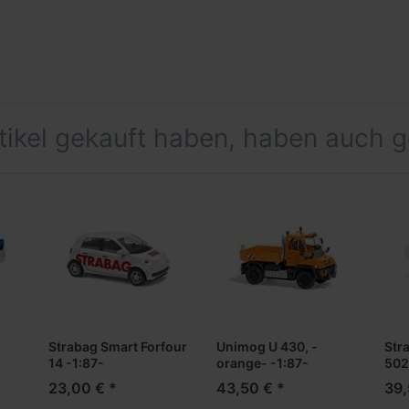
rtikel gekauft haben, haben auch 
Strabag Smart Forfour
Unimog U 430, -
Str
14 -1:87-
orange- -1:87-
502
23,00 € *
43,50 € *
39,