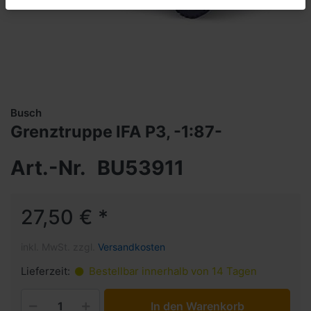
Busch
Grenztruppe IFA P3, -1:87-
Art.-Nr.
BU53911
27,50 € *
inkl. MwSt. zzgl.
Versandkosten
Lieferzeit:
Bestellbar innerhalb von 14 Tagen
In den Warenkorb