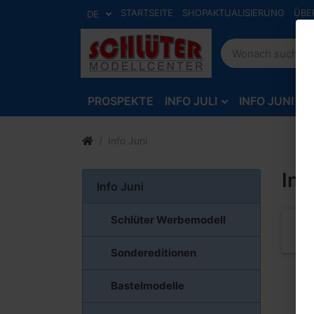
STARTSEITE
SHOPAKTUALISIERUNG
ÜBE
DE
PROSPEKTE
INFO JULI
INFO JUNI
Info Juni
Inf
Info Juni
Schlüter Werbemodell
Sch
Sondereditionen
Bastelmodelle