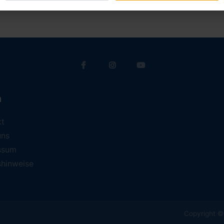
a
kt
uns
ssum
shinweise
Copyright © 