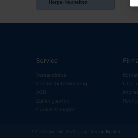
Herpa-Neuheiten
Service
Firm
Versandinfos
Konta
Datenschutzerklärung
Über 
AGB
Impre
Zahlungsarten
Recht
Cookie Manager
* Alle Preise inkl. MwSt., zzgl.
Versandkosten