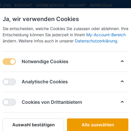
R UNS
KONTAKT
WERBESERVICE
ANFAHRT
IMPRESSUM
Ja, wir verwenden Cookies
Sie entscheiden, welche Cookies Sie zulassen oder ablehnen. Ihre
Entscheidung können Sie jederzeit in Ihrem
My-Account-Bereich
ändern. Weitere Infos auch in unserer
Datenschutzerklärung
.
INFO MAI
NEU EINGETROFFEN
NEUHEITEN VORB
Notwendige Cookies
o Juni
Analytische Cookies
lüter Werbemodell
Sondereditionen
Bas
Cookies von Drittanbietern
Auswahl bestätigen
Alle auswählen