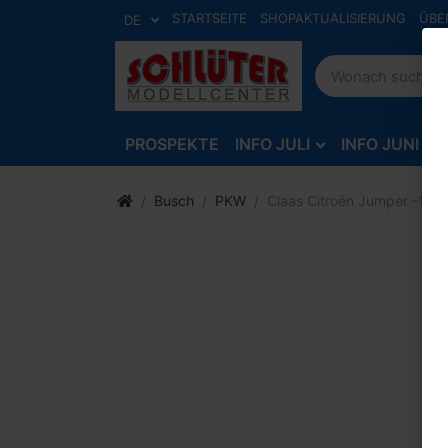
STARTSEITE
SHOPAKTUALISIERUNG
ÜBE
DE
PROSPEKTE
INFO JULI
INFO JUNI
Busch
PKW
Claas Citroën Jumper -1:87