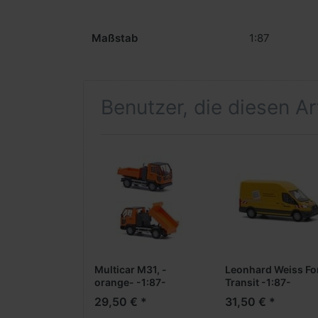
Maßstab
1:87
Benutzer, die diesen A
Multicar M31, -
Leonhard Weiss Fo
orange- -1:87-
Transit -1:87-
***Formneuheit***
29,50 € *
31,50 € *