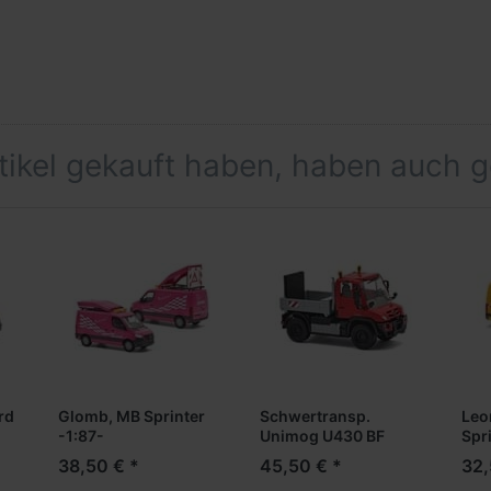
rtikel gekauft haben, haben auch 
rd
Glomb, MB Sprinter
Schwertransp.
Leo
-1:87-
Unimog U430 BF
Spri
-1:87-
38,50 € *
45,50 € *
32,