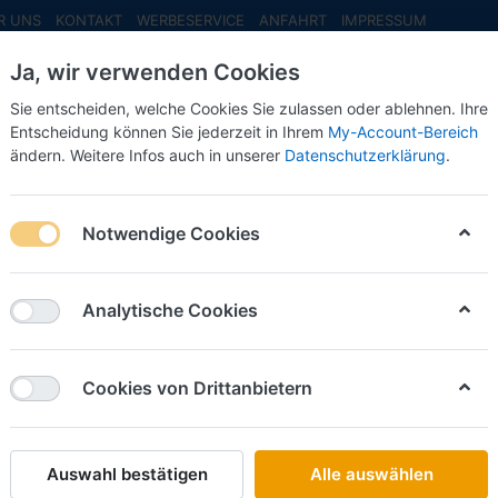
R UNS
KONTAKT
WERBESERVICE
ANFAHRT
IMPRESSUM
Ja, wir verwenden Cookies
Sie entscheiden, welche Cookies Sie zulassen oder ablehnen. Ihre
Entscheidung können Sie jederzeit in Ihrem
My-Account-Bereich
ändern. Weitere Infos auch in unserer
Datenschutzerklärung
.
INFO MAI
NEU EINGETROFFEN
NEUHEITEN VORB
-
Notwendige Cookies
Busch
Claas C
Analytische Cookies
Art.-Nr.
Cookies von Drittanbietern
29,50 
Auswahl bestätigen
Alle auswählen