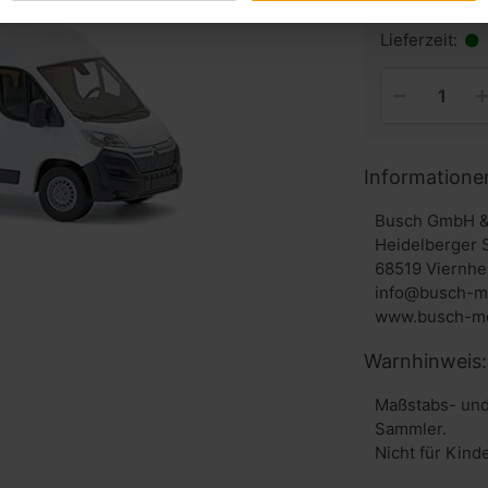
inkl. MwSt. zzg
Lieferzeit:
Informatione
Busch GmbH &
Heidelberger 
68519 Viernhe
info@busch-m
www.busch-mo
Warnhinweis:
Maßstabs- und
Sammler.
Nicht für Kind