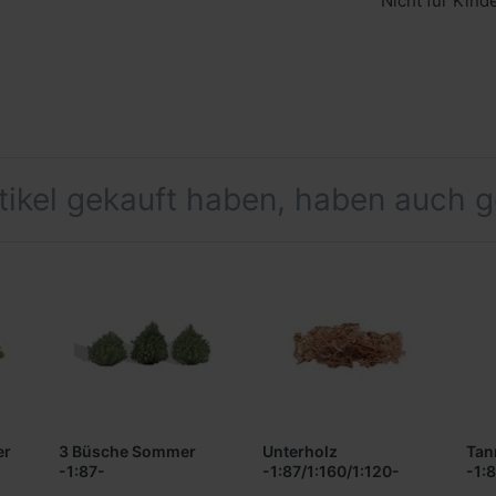
Nicht für Kind
rtikel gekauft haben, haben auch 
er
3 Büsche Sommer
Unterholz
Tan
-1:87-
-1:87/1:160/1:120-
-1: