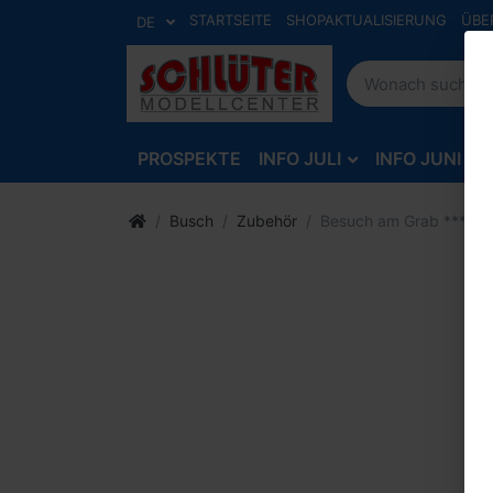
STARTSEITE
SHOPAKTUALISIERUNG
ÜBE
DE
PROSPEKTE
INFO JULI
INFO JUNI
Busch
Zubehör
Besuch am Grab ***Acti