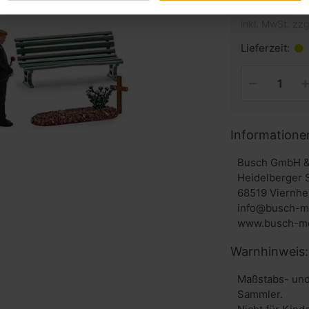
inkl. MwSt. zzg
Lieferzeit:
Informatione
Busch GmbH &
Heidelberger 
68519 Viernhe
info@busch-m
www.busch-mo
Warnhinweis:
Maßstabs- und
Sammler.