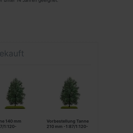
er unter 14 Jahren geeignet.
gekauft
ne 140 mm
Vorbestellung Tanne
87/1:120-
210 mm -1:87/1:120-
***Busch News 01