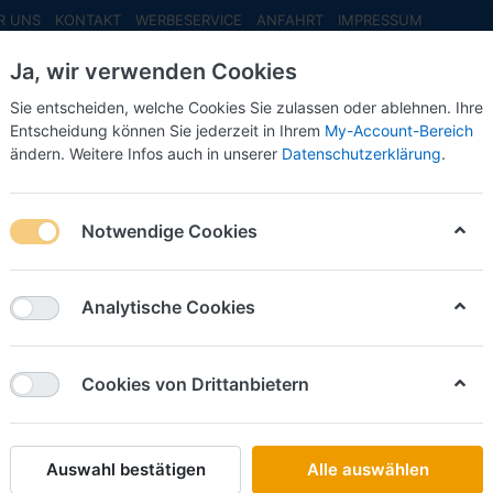
R UNS
KONTAKT
WERBESERVICE
ANFAHRT
IMPRESSUM
Ja, wir verwenden Cookies
Sie entscheiden, welche Cookies Sie zulassen oder ablehnen. Ihre
Entscheidung können Sie jederzeit in Ihrem
My-Account-Bereich
ändern. Weitere Infos auch in unserer
Datenschutzerklärung
.
INFO MAI
NEU EINGETROFFEN
NEUHEITEN VORB
on Set*** -1:87-
Notwendige Cookies
Busch
Besuch 
Analytische Cookies
Set*** -
Cookies von Drittanbietern
Art.-Nr.
Auswahl bestätigen
Alle auswählen
16,50 €