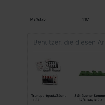
Maßstab
1:87
Benutzer, die diesen A
Transportgest./Zäune
8 Sträucher Somm
-1:87-
-1:87/1:160/1:120-