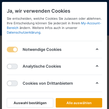
Ja, wir verwenden Cookies
Sie entscheiden, welche Cookies Sie zulassen oder ablehnen.
Ihre Entscheidung können Sie jederzeit in Ihrem
My-Account-
Bereich
ändern. Weitere Infos auch in unserer
Menü
Anmelden
Shopaktualisierung
Warenkorb
Datenschutzerklärung
.
Container unbedruckt
Notwendige Cookies
1-10
von
10
Filtern
Sortieren
Analytische Cookies
Cookies von Drittanbietern
SCHLÜTER SORTIMENT
Art.-Nr.
490031
*
Preise inkl. MwSt., zzgl.
Versandkosten
Auswahl bestätigen
Alle auswählen
sofort lieferbar