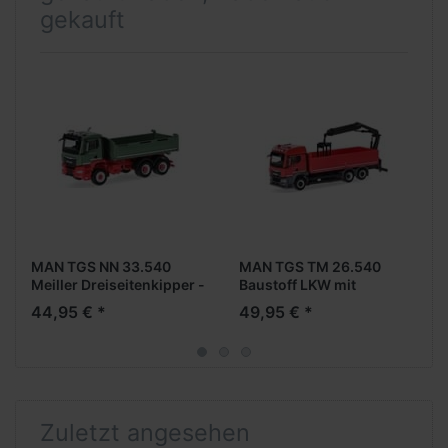
gekauft
MAN TGS NN 33.540
MAN TGS TM 26.540
Meiller Dreiseitenkipper -
Baustoff LKW mit
- MAN Promotion-Modell
Ladekran -- MAN
44,95 € *
49,95 € *
--
Promotion-Modell --
Zuletzt angesehen