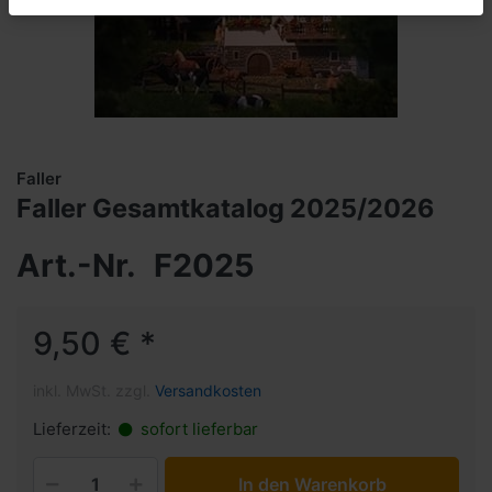
Faller
Faller Gesamtkatalog 2025/2026
Art.-Nr.
F2025
9,50 € *
inkl. MwSt. zzgl.
Versandkosten
Lieferzeit:
sofort lieferbar
In den Warenkorb