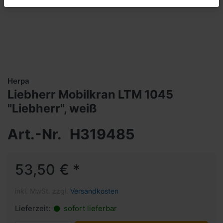
Herpa
Liebherr Mobilkran LTM 1045
"Liebherr", weiß
Art.-Nr.
H319485
53,50 € *
inkl. MwSt. zzgl.
Versandkosten
Lieferzeit:
sofort lieferbar