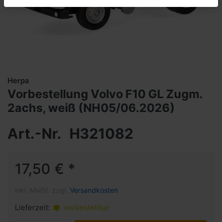
Herpa
Vorbestellung Volvo F10 GL Zugm.
2achs, weiß (NH05/06.2026)
Art.-Nr.
H321082
17,50 € *
inkl. MwSt. zzgl.
Versandkosten
Lieferzeit:
vorbestellbar