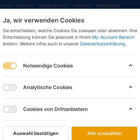
R UNS
KONTAKT
WERBESERVICE
ANFAHRT
IMPRESSUM
Ja, wir verwenden Cookies
Sie entscheiden, welche Cookies Sie zulassen oder ablehnen. Ihre
Entscheidung können Sie jederzeit in Ihrem
My-Account-Bereich
ändern. Weitere Infos auch in unserer
Datenschutzerklärung
.
INFO MAI
NEU EINGETROFFEN
NEUHEITEN VORB
l Netherlands Air Force KDC-10 Extender - 334 Squadron, Eindhove
Notwendige Cookies
Herpa
Royal Ne
Analytische Cookies
KDC-10 
Squadro
Cookies von Drittanbietern
Art.-Nr.
Auswahl bestätigen
Alle auswählen