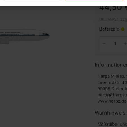
44,50 
inkl. MwSt. zzg
Lieferzeit:
Informatione
Herpa Miniat
Leonrodstr. 4
90599 Dieten
herpa@herpa.
www.herpa.de
Warnhinweis:
Maßstabs- und