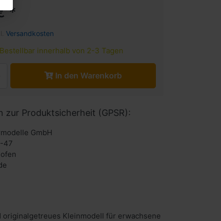
€ *
l.
Versandkosten
Bestellbar innerhalb von 2-3 Tagen
In den Warenkorb
n zur Produktsicherheit (GPSR):
urmodelle GmbH
6-47
hofen
de
 originalgetreues Kleinmodell für erwachsene