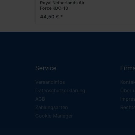
Royal Netherlands Air
Force KDC-10
Extender - 334
44,50 € *
Squadron, Eindhoven
(1:500)
Service
Firm
Versandinfos
Konta
Datenschutzerklärung
Über 
AGB
Impre
Zahlungsarten
Recht
Cookie Manager