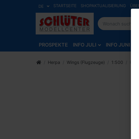
STARTSEITE
SHOPAKTUALISIERUNG
ÜBE
DE
PROSPEKTE
INFO JULI
INFO JUNI
Herpa
Wings (Flugzeuge)
1:500
Roya