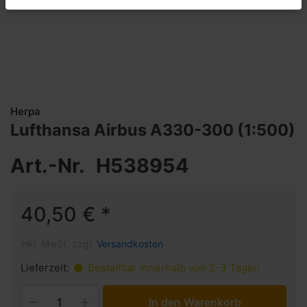
Herpa
Lufthansa Airbus A330-300 (1:500)
Art.-Nr.
H538954
40,50 € *
inkl. MwSt. zzgl.
Versandkosten
Lieferzeit:
Bestellbar innerhalb von 2-3 Tagen
In den Warenkorb