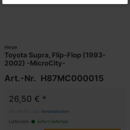
Herpa
Toyota Supra, Flip-Flop (1993-
2002) -MicroCity-
Art.-Nr.
H87MC000015
26,50 € *
inkl. MwSt. zzgl.
Versandkosten
Lieferzeit:
sofort lieferbar