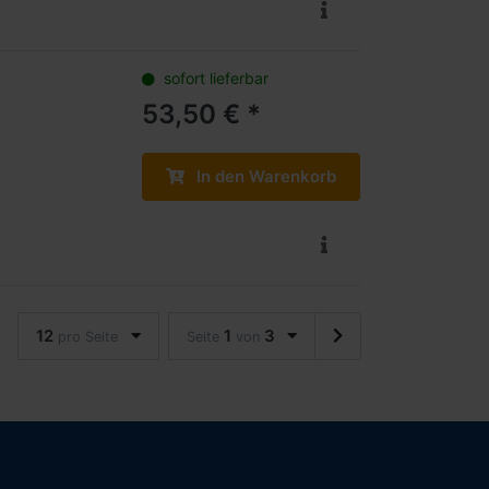
sofort lieferbar
53,50 € *
In den Warenkorb
12
1
3
pro Seite
Seite
von