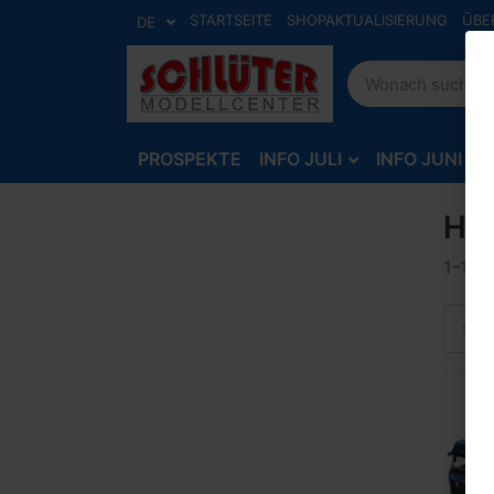
STARTSEITE
SHOPAKTUALISIERUNG
ÜBE
DE
PROSPEKTE
INFO JULI
INFO JUNI
He
1-12
v
Sort