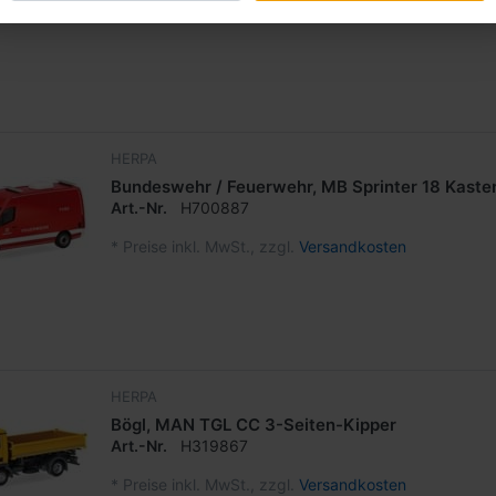
*
Preise inkl. MwSt., zzgl.
Versandkosten
HERPA
Bundeswehr / Feuerwehr, MB Sprinter 18 Kast
Art.-Nr.
H700887
*
Preise inkl. MwSt., zzgl.
Versandkosten
HERPA
Bögl, MAN TGL CC 3-Seiten-Kipper
Art.-Nr.
H319867
*
Preise inkl. MwSt., zzgl.
Versandkosten