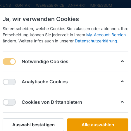
R UNS
KONTAKT
WERBESERVICE
ANFAHRT
IMPRESSUM
Ja, wir verwenden Cookies
Sie entscheiden, welche Cookies Sie zulassen oder ablehnen. Ihre
Entscheidung können Sie jederzeit in Ihrem
My-Account-Bereich
ändern. Weitere Infos auch in unserer
Datenschutzerklärung
.
INFO MAI
NEU EINGETROFFEN
NEUHEITEN VORB
rpa
Notwendige Cookies
on
29
Analytische Cookies
Name: A bis Z
iere nach
Cookies von Drittanbietern
HERPA
Arocs 18 BigSpace Zugm. 3achs mit Ladekran, 
Art.-Nr.
H318747
Auswahl bestätigen
Alle auswählen